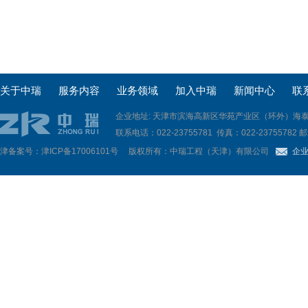
关于中瑞
服务内容
业务领域
加入中瑞
新闻中心
联
企业地址: 天津市滨海高新区华苑产业区（环外）海泰
联系电话：022-23755781 传真：022-23755782 邮箱: 
津备案号：津ICP备17006101号
版权所有：中瑞工程（天津）有限公司
企